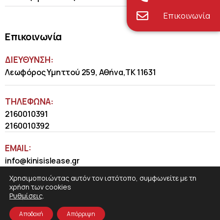
Επικοινωνία
Επικοινωνία
ΔΙΕΥΘΥΝΣΗ:
Λεωφόρος Υμηττού 259, Αθήνα,ΤΚ 11631
ΤΗΛΈΦΩΝΑ:
2160010391
2160010392
EMAIL:
info@kinisislease.gr
Χρησιμοποιώντας αυτόν τον ιστότοπο, συμφωνείτε με τη
χρήση των cookies
Ρυθμίσεις
.
Αποδοχή
Απόρριψη
COSMOTE NewSite4U
© 2026