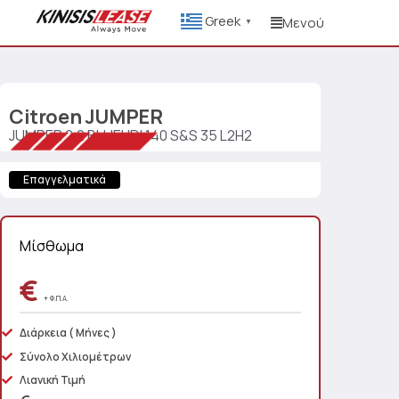
Greek
Μενού
▼
Citroen
JUMPER
JUMPER 2.2 BLUEHDI 140 S&S 35 L2H2
Επαγγελματικά
Μίσθωμα
€
+ Φ.Π.Α.
Διάρκεια
( Μήνες )
Σύνολο Χιλιομέτρων
Λιανική Τιμή