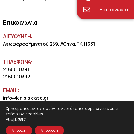
Επικοινωνία
Επικοινωνία
ΔΙΕΥΘΥΝΣΗ:
Λεωφόρος Υμηττού 259, Αθήνα,ΤΚ 11631
ΤΗΛΈΦΩΝΑ:
2160010391
2160010392
EMAIL:
info@kinisislease.gr
Χρησιμοποιώντας αυτόν τον ιστότοπο, συμφωνείτε με τη
χρήση των cookies
Ρυθμίσεις
.
Αποδοχή
Απόρριψη
COSMOTE NewSite4U
© 2026