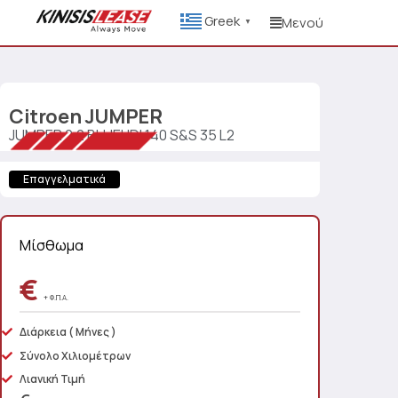
Greek
Μενού
▼
Citroen
JUMPER
JUMPER 2.2 BLUEHDI 140 S&S 35 L2
Επαγγελματικά
Μίσθωμα
€
+ Φ.Π.Α.
Διάρκεια
( Μήνες )
Σύνολο Χιλιομέτρων
Λιανική Τιμή