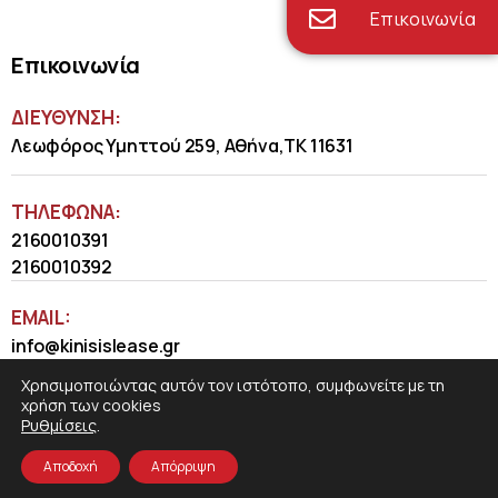
Επικοινωνία
Επικοινωνία
ΔΙΕΥΘΥΝΣΗ:
Λεωφόρος Υμηττού 259, Αθήνα,ΤΚ 11631
ΤΗΛΈΦΩΝΑ:
2160010391
2160010392
EMAIL:
info@kinisislease.gr
Χρησιμοποιώντας αυτόν τον ιστότοπο, συμφωνείτε με τη
χρήση των cookies
Ρυθμίσεις
.
Αποδοχή
Απόρριψη
COSMOTE NewSite4U
© 2026