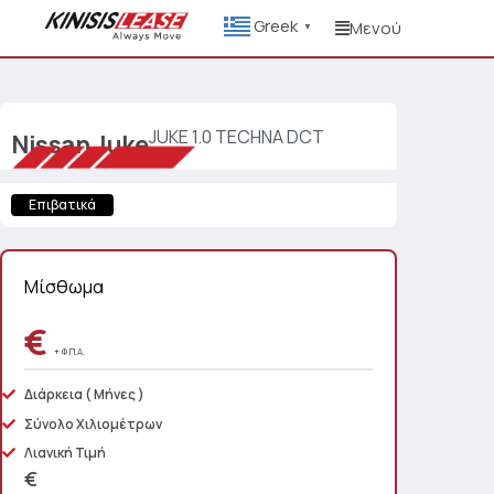
Greek
Μενού
▼
JUKE 1.0 TECHNA DCT
Nissan
Juke
Επιβατικά
Μίσθωμα
€
+ Φ.Π.Α.
Διάρκεια
( Μήνες )
Σύνολο Χιλιομέτρων
Λιανική Τιμή
€