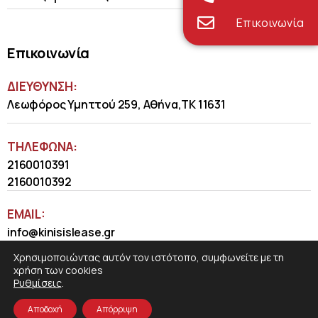
Επικοινωνία
Επικοινωνία
ΔΙΕΥΘΥΝΣΗ:
Λεωφόρος Υμηττού 259, Αθήνα,ΤΚ 11631
ΤΗΛΈΦΩΝΑ:
2160010391
2160010392
EMAIL:
info@kinisislease.gr
Χρησιμοποιώντας αυτόν τον ιστότοπο, συμφωνείτε με τη
χρήση των cookies
Ρυθμίσεις
.
Αποδοχή
Απόρριψη
COSMOTE NewSite4U
© 2026