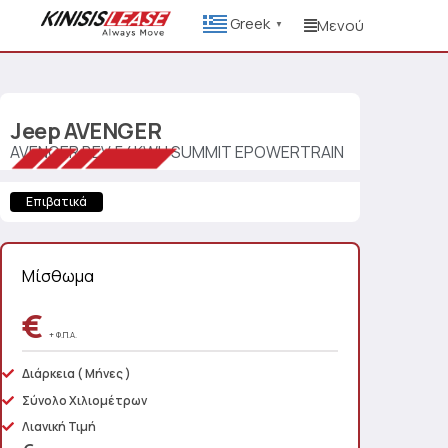
Greek
Μενού
▼
Jeep
AVENGER
AVENGER BEV 54KWH SUMMIT EPOWERTRAIN
Επιβατικά
Μίσθωμα
€
+ Φ.Π.Α.
Διάρκεια
( Μήνες )
Σύνολο Χιλιομέτρων
Λιανική Τιμή