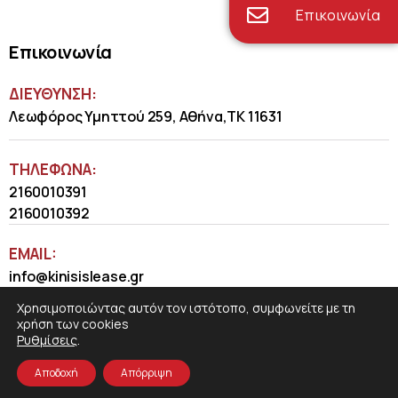
Επικοινωνία
Επικοινωνία
ΔΙΕΥΘΥΝΣΗ:
Λεωφόρος Υμηττού 259, Αθήνα,ΤΚ 11631
ΤΗΛΈΦΩΝΑ:
2160010391
2160010392
EMAIL:
info@kinisislease.gr
Χρησιμοποιώντας αυτόν τον ιστότοπο, συμφωνείτε με τη
χρήση των cookies
Ρυθμίσεις
.
Αποδοχή
Απόρριψη
COSMOTE NewSite4U
© 2026