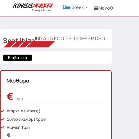
Greek
Μενού
▼
IBIZA 1.5 ECO TSI 150HP FR DSG
Seat
Ibiza
Επιβατικά
Μίσθωμα
€
+ Φ.Π.Α.
Διάρκεια
( Μήνες )
Σύνολο Χιλιομέτρων
Λιανική Τιμή
€