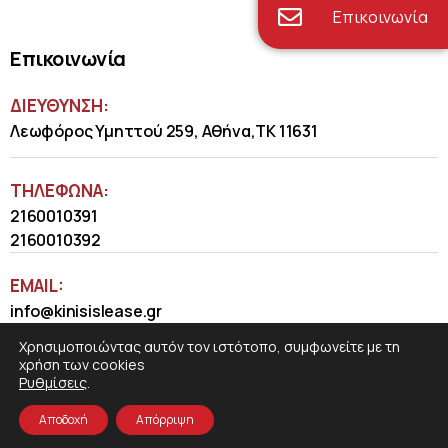
Επικοινωνία
Επικοινωνία
ΔΙΕΥΘΥΝΣΗ:
Λεωφόρος Υμηττού 259, Αθήνα,ΤΚ 11631
ΤΗΛΈΦΩΝΑ:
2160010391
2160010392
EMAIL:
info@kinisislease.gr
Χρησιμοποιώντας αυτόν τον ιστότοπο, συμφωνείτε με τη
χρήση των cookies
Ρυθμίσεις
.
Αποδοχή
Απόρριψη
COSMOTE NewSite4U
© 2026