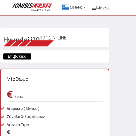
Greek
Μενού
▼
I10 1.2 N-LINE
Hyundai
i10
Επιβατικά
Μίσθωμα
€
+ Φ.Π.Α.
Διάρκεια
( Μήνες )
Σύνολο Χιλιομέτρων
Λιανική Τιμή
€