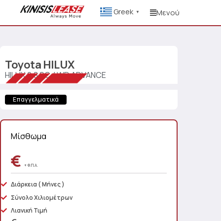
Greek
Μενού
▼
Toyota
HILUX
HILUX 2.8 SC 4WD ADVANCE
Επαγγελματικά
Μίσθωμα
€
+ Φ.Π.Α.
Διάρκεια
( Μήνες )
Σύνολο Χιλιομέτρων
Λιανική Τιμή