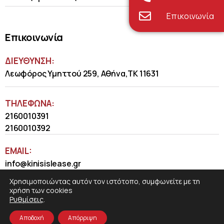
Επικοινωνία
Επικοινωνία
ΔΙΕΥΘΥΝΣΗ:
Λεωφόρος Υμηττού 259, Αθήνα,ΤΚ 11631
ΤΗΛΈΦΩΝΑ:
2160010391
2160010392
EMAIL:
info@kinisislease.gr
Χρησιμοποιώντας αυτόν τον ιστότοπο, συμφωνείτε με τη
χρήση των cookies
Ρυθμίσεις
.
Αποδοχή
Απόρριψη
COSMOTE NewSite4U
© 2026