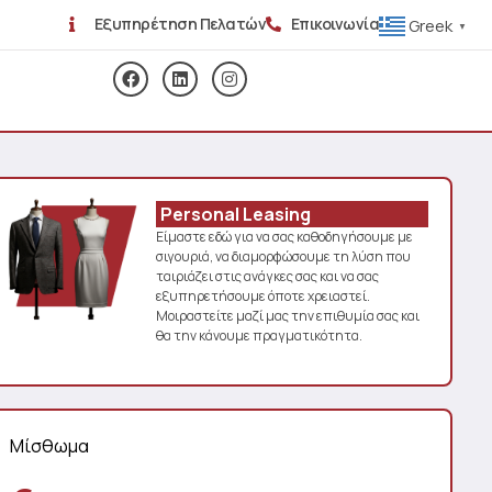
Εξυπηρέτηση Πελατών
Επικοινωνία
Greek
▼
Personal Leasing
Είμαστε εδώ για να σας καθοδηγήσουμε με
σιγουριά, να διαμορφώσουμε τη λύση που
ταιριάζει στις ανάγκες σας και να σας
εξυπηρετήσουμε όποτε χρειαστεί.
Μοιραστείτε μαζί μας την επιθυμία σας και
θα την κάνουμε πραγματικότητα.
Μίσθωμα