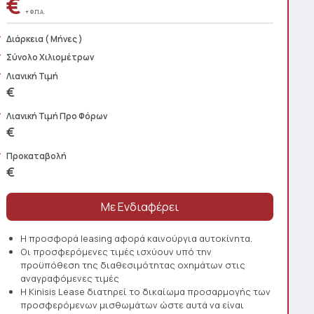
€
+ Φ.Π.Α.
Διάρκεια
( Μήνες )
Σύνολο Χιλιομέτρων
Λιανική Τιμή
€
Λιανική Τιμή Προ Φόρων
€
Προκαταβολή
€
Η προσφορά leasing αφορά καινούργια αυτοκίνητα.
Οι προσφερόμενες τιμές ισχύουν υπό την
προϋπόθεση της διαθεσιμότητας οχημάτων στις
αναγραφόμενες τιμές
Η Kinisis Lease διατηρεί το δικαίωμα προσαρμογής των
προσφερόμενων μισθωμάτων ώστε αυτά να είναι