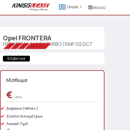
Greek
Μενού
▼
Opel
FRONTERA
FRONTERA 1.2 MHEV TURBO 110HP GS DCT
Επιβατικά
Μίσθωμα
€
+ Φ.Π.Α.
Διάρκεια
( Μήνες )
Σύνολο Χιλιομέτρων
Λιανική Τιμή