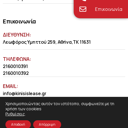
Επικοινωνία
Επικοινωνία
ΔΙΕΥΘΥΝΣΗ:
Λεωφόρος Υμηττού 259, Αθήνα,ΤΚ 11631
ΤΗΛΈΦΩΝΑ:
2160010391
2160010392
EMAIL:
info@kinisislease.gr
Χρησιμοποιώντας αυτόν τον ιστότοπο, συμφωνείτε με τη
χρήση των cookies
Ρυθμίσεις
.
Αποδοχή
Απόρριψη
COSMOTE NewSite4U
© 2026