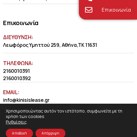
Επικοινωνία
Επικοινωνία
ΔΙΕΥΘΥΝΣΗ:
Λεωφόρος Υμηττού 259, Αθήνα,ΤΚ 11631
ΤΗΛΈΦΩΝΑ:
2160010391
2160010392
EMAIL:
info@kinisislease.gr
Χρησιμοποιώντας αυτόν τον ιστότοπο, συμφωνείτε με τη
χρήση των cookies
Ρυθμίσεις
.
Αποδοχή
Απόρριψη
COSMOTE NewSite4U
© 2026