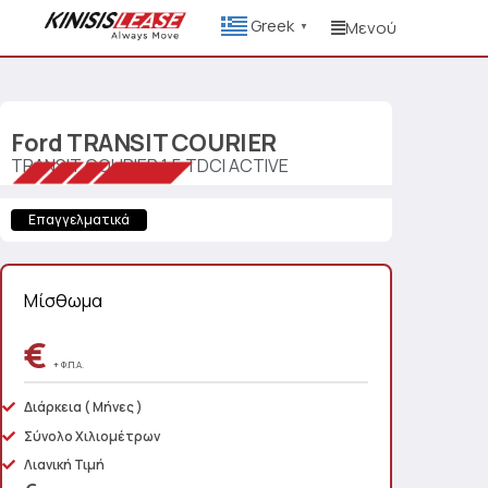
Greek
Μενού
▼
Ford
TRANSIT COURIER
TRANSIT COURIER 1.5 TDCI ACTIVE
Επαγγελματικά
Μίσθωμα
€
+ Φ.Π.Α.
Διάρκεια
( Μήνες )
Σύνολο Χιλιομέτρων
Λιανική Τιμή