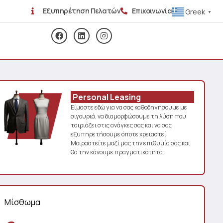
Εξυπηρέτηση Πελατών
Επικοινωνία
Greek
▼
Personal Leasing
Είμαστε εδώ για να σας καθοδηγήσουμε με
σιγουριά, να διαμορφώσουμε τη λύση που
ταιριάζει στις ανάγκες σας και να σας
εξυπηρετήσουμε όποτε χρειαστεί.
Μοιραστείτε μαζί μας την επιθυμία σας και
θα την κάνουμε πραγματικότητα.
Μίσθωμα