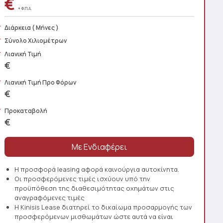
€
+ Φ.Π.Α.
Διάρκεια
( Μήνες )
Σύνολο Χιλιομέτρων
Λιανική Τιμή
€
Λιανική Τιμή Προ Φόρων
€
Προκαταβολή
€
Η προσφορά leasing αφορά καινούργια αυτοκίνητα.
Οι προσφερόμενες τιμές ισχύουν υπό την
προϋπόθεση της διαθεσιμότητας οχημάτων στις
αναγραφόμενες τιμές
Η Kinisis Lease διατηρεί το δικαίωμα προσαρμογής των
προσφερόμενων μισθωμάτων ώστε αυτά να είναι