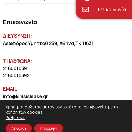
Επικοινωνία
Επικοινωνία
ΔΙΕΥΘΥΝΣΗ:
Λεωφόρος Υμηττού 259, Αθήνα,ΤΚ 11631
ΤΗΛΈΦΩΝΑ:
2160010391
2160010392
EMAIL:
info@kinisislease.gr
Χρησιμοποιώντας αυτόν τον ιστότοπο, συμφωνείτε με τη
χρήση των cookies
Ρυθμίσεις
.
Αποδοχή
Απόρριψη
COSMOTE NewSite4U
© 2026