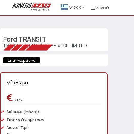
Greek
Μενού
▼
Ford
TRANSIT
TRANSIT 2.0 TDCI 165HP 460E LIMITED
Επαγγελματικά
Μίσθωμα
€
+ Φ.Π.Α.
Διάρκεια
( Μήνες )
Σύνολο Χιλιομέτρων
Λιανική Τιμή