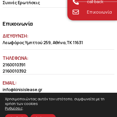
call back
Συχνές Ερωτήσεις
Επικοινωνία
Επικοινωνία
ΔΙΕΥΘΥΝΣΗ:
Λεωφόρος Υμηττού 259, Αθήνα,ΤΚ 11631
ΤΗΛΈΦΩΝΑ:
2160010391
2160010392
EMAIL:
info@kinisislease.gr
Χρησιμοποιώντας αυτόν τον ιστότοπο, συμφωνείτε με τη
χρήση των cookies
Ρυθμίσεις
.