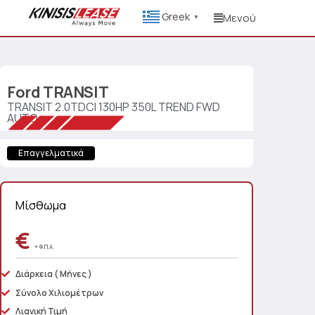
Greek
Μενού
▼
Ford
TRANSIT
TRANSIT 2.0TDCI 130HP 350L TREND FWD
AUTO
Επαγγελματικά
Μίσθωμα
€
+ Φ.Π.Α.
Διάρκεια
( Μήνες )
Σύνολο Χιλιομέτρων
Λιανική Τιμή