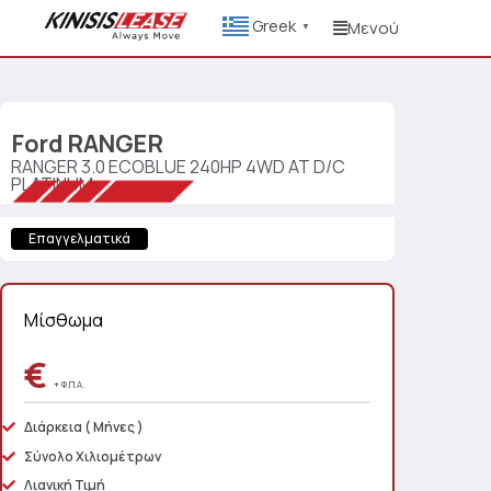
Greek
Μενού
▼
Ford
RANGER
RANGER 3.0 ECOBLUE 240HP 4WD AT D/C
PLATINUM
Επαγγελματικά
Μίσθωμα
€
+ Φ.Π.Α.
Διάρκεια
( Μήνες )
Σύνολο Χιλιομέτρων
Λιανική Τιμή