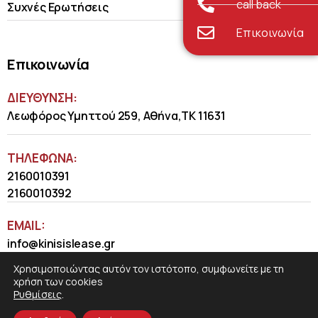
call back
Συχνές Ερωτήσεις
Επικοινωνία
Επικοινωνία
ΔΙΕΥΘΥΝΣΗ:
Λεωφόρος Υμηττού 259, Αθήνα,ΤΚ 11631
ΤΗΛΈΦΩΝΑ:
2160010391
2160010392
EMAIL:
info@kinisislease.gr
Χρησιμοποιώντας αυτόν τον ιστότοπο, συμφωνείτε με τη
χρήση των cookies
Ρυθμίσεις
.