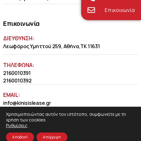
Επικοινωνία
Επικοινωνία
ΔΙΕΥΘΥΝΣΗ:
Λεωφόρος Υμηττού 259, Αθήνα,ΤΚ 11631
ΤΗΛΈΦΩΝΑ:
2160010391
2160010392
EMAIL:
info@kinisislease.gr
Χρησιμοποιώντας αυτόν τον ιστότοπο, συμφωνείτε με τη
χρήση των cookies
Ρυθμίσεις
.
Αποδοχή
Απόρριψη
COSMOTE NewSite4U
© 2026