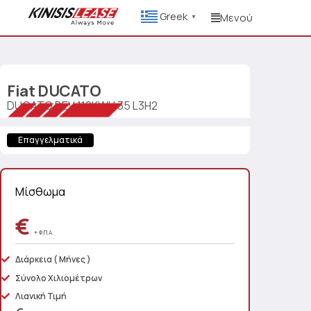
Greek
Μενού
▼
Fiat
DUCATO
DUCATO BEV 110KWH 35 L3H2
Επαγγελματικά
Μίσθωμα
€
+ Φ.Π.Α.
Διάρκεια
( Μήνες )
Σύνολο Χιλιομέτρων
Λιανική Τιμή