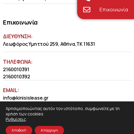
Επικοινωνία
Επικοινωνία
ΔΙΕΥΘΥΝΣΗ:
Λεωφόρος Υμηττού 259, Αθήνα,ΤΚ 11631
ΤΗΛΈΦΩΝΑ:
2160010391
2160010392
EMAIL:
info@kinisislease.gr
Χρησιμοποιώντας αυτόν τον ιστότοπο, συμφωνείτε με τη
χρήση των cookies
Ρυθμίσεις
.
Αποδοχή
Απόρριψη
COSMOTE NewSite4U
© 2026