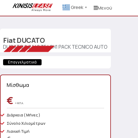
Greek
Μενού
▼
Fiat
DUCATO
DUCATO 2.2 140 35 L2H1 PACK TECNICO AUTO
Επαγγελματικά
Μίσθωμα
€
+ Φ.Π.Α.
Διάρκεια
( Μήνες )
Σύνολο Χιλιομέτρων
Λιανική Τιμή