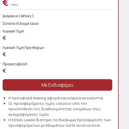
€
+ Φ.Π.Α.
Διάρκεια
( Μήνες )
Σύνολο Χιλιομέτρων
Λιανική Τιμή
€
Λιανική Τιμή Προ Φόρων
€
Προκαταβολή
€
Η προσφορά leasing αφορά καινούργια αυτοκίνητα.
Οι προσφερόμενες τιμές ισχύουν υπό την
προϋπόθεση της διαθεσιμότητας οχημάτων στις
αναγραφόμενες τιμές
Η Kinisis Lease διατηρεί το δικαίωμα προσαρμογής των
προσφερόμενων μισθωμάτων ώστε αυτά να είναι