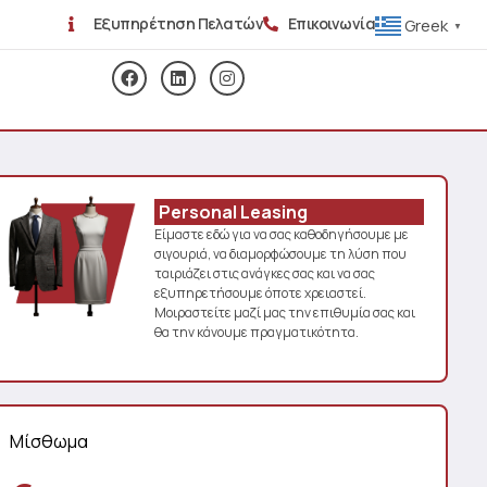
Εξυπηρέτηση Πελατών
Επικοινωνία
Greek
▼
Personal Leasing
Είμαστε εδώ για να σας καθοδηγήσουμε με
σιγουριά, να διαμορφώσουμε τη λύση που
ταιριάζει στις ανάγκες σας και να σας
εξυπηρετήσουμε όποτε χρειαστεί.
Μοιραστείτε μαζί μας την επιθυμία σας και
θα την κάνουμε πραγματικότητα.
Μίσθωμα