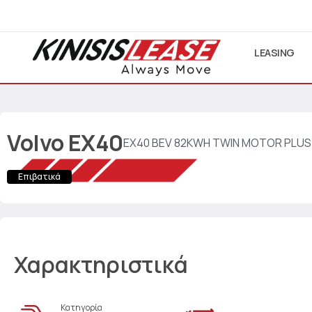
LEASING
Volvo
EX40
EX40 BEV 82KWH TWIN MOTOR PLU
Επιβατικά
Χαρακτηριστικά
Κατηγορία