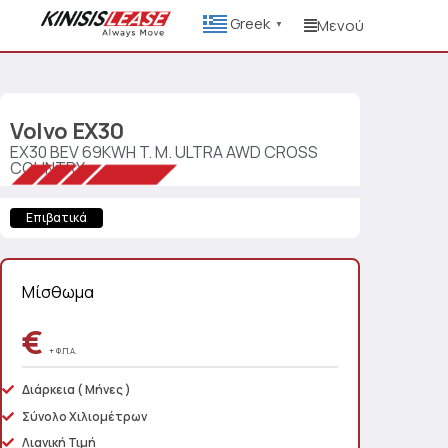
Greek
Μενού
▼
Volvo
EX30
EX30 BEV 69KWH T. M. ULTRA AWD CROSS
COUNTRY
Επιβατικά
Μίσθωμα
€
+ Φ.Π.Α.
Διάρκεια
( Μήνες )
Σύνολο Χιλιομέτρων
Λιανική Τιμή