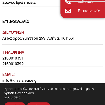
call back
Συχνές Ερωτήσεις
Επικοινωνία
Επικοινωνία
ΔΙΕΥΘΥΝΣΗ:
Λεωφόρος Υμηττού 259, Αθήνα,ΤΚ 11631
ΤΗΛΈΦΩΝΑ:
2160010391
2160010392
EMAIL:
info@kinisislease.gr
Χρησιμοποιώντας αυτόν τον ιστότοπο, συμφωνείτε με τη
χρήση των cookies
Ρυθμίσεις
.