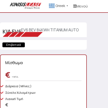
Greek
Μενού
▼
EV6 BEV 84KWH TITANIUM AUTO
KIA
EV6
Επιβατικά
Μίσθωμα
€
+ Φ.Π.Α.
Διάρκεια
( Μήνες )
Σύνολο Χιλιομέτρων
Λιανική Τιμή
€