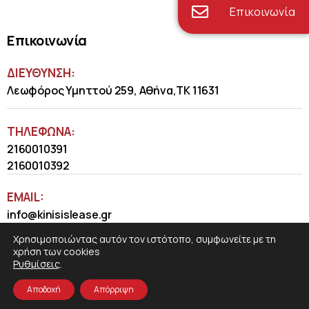
Επικοινωνία
Επικοινωνία
ΔΙΕΥΘΥΝΣΗ:
Λεωφόρος Υμηττού 259, Αθήνα,ΤΚ 11631
ΤΗΛΈΦΩΝΑ:
2160010391
2160010392
EMAIL:
info@kinisislease.gr
Χρησιμοποιώντας αυτόν τον ιστότοπο, συμφωνείτε με τη
χρήση των cookies
Ρυθμίσεις
.
Αποδοχή
Απόρριψη
COSMOTE NewSite4U
© 2026