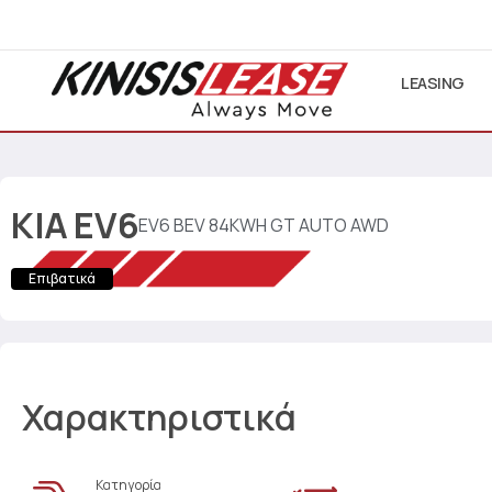
LEASING
KIA
EV6
EV6 BEV 84KWH GT AUTO AWD
Επιβατικά
Χαρακτηριστικά
Κατηγορία