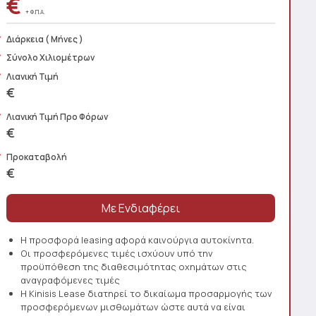
€
+ Φ.Π.Α.
Διάρκεια
( Μήνες )
Σύνολο Χιλιομέτρων
Λιανική Τιμή
€
Λιανική Τιμή Προ Φόρων
€
Προκαταβολή
€
Η προσφορά leasing αφορά καινούργια αυτοκίνητα.
Οι προσφερόμενες τιμές ισχύουν υπό την
προϋπόθεση της διαθεσιμότητας οχημάτων στις
αναγραφόμενες τιμές
Η Kinisis Lease διατηρεί το δικαίωμα προσαρμογής των
προσφερόμενων μισθωμάτων ώστε αυτά να είναι