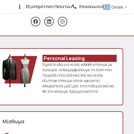
Εξυπηρέτηση Πελατών
Επικοινωνία
Greek
▼
Personal Leasing
Είμαστε εδώ για να σας καθοδηγήσουμε με
σιγουριά, να διαμορφώσουμε τη λύση που
ταιριάζει στις ανάγκες σας και να σας
εξυπηρετήσουμε όποτε χρειαστεί.
Μοιραστείτε μαζί μας την επιθυμία σας και
θα την κάνουμε πραγματικότητα.
Μίσθωμα