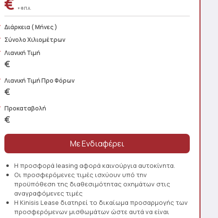
€
+ Φ.Π.Α.
Διάρκεια
( Μήνες )
Σύνολο Χιλιομέτρων
Λιανική Τιμή
€
Λιανική Τιμή Προ Φόρων
€
Προκαταβολή
€
Η προσφορά leasing αφορά καινούργια αυτοκίνητα.
Οι προσφερόμενες τιμές ισχύουν υπό την
προϋπόθεση της διαθεσιμότητας οχημάτων στις
αναγραφόμενες τιμές
Η Kinisis Lease διατηρεί το δικαίωμα προσαρμογής των
προσφερόμενων μισθωμάτων ώστε αυτά να είναι