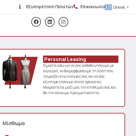
Εξυπηρέτηση Πελατών
Επικοινωνία
Greek
▼
Personal Leasing
Είμαστε εδώ για να σας καθοδηγήσουμε με
σιγουριά, να διαμορφώσουμε τη λύση που
ταιριάζει στις ανάγκες σας και να σας
εξυπηρετήσουμε όποτε χρειαστεί.
Μοιραστείτε μαζί μας την επιθυμία σας και
θα την κάνουμε πραγματικότητα.
Μίσθωμα