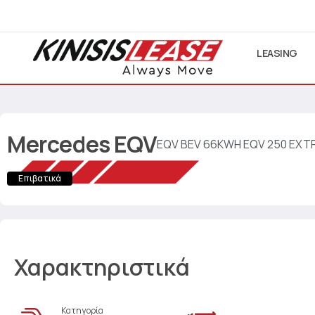
LEASING
Mercedes
EQV
EQV BEV 66KWH EQV 250 EXT
Επιβατικά
Χαρακτηριστικά
Κατηγορία