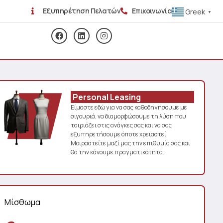
Εξυπηρέτηση Πελατών
Επικοινωνία
Greek
▼
Personal Leasing
Είμαστε εδώ για να σας καθοδηγήσουμε με
σιγουριά, να διαμορφώσουμε τη λύση που
ταιριάζει στις ανάγκες σας και να σας
εξυπηρετήσουμε όποτε χρειαστεί.
Μοιραστείτε μαζί μας την επιθυμία σας και
θα την κάνουμε πραγματικότητα.
Μίσθωμα