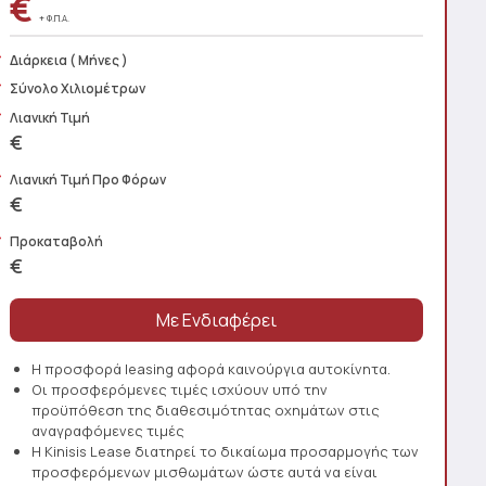
€
+ Φ.Π.Α.
Διάρκεια
( Μήνες )
Σύνολο Χιλιομέτρων
Λιανική Τιμή
€
Λιανική Τιμή Προ Φόρων
€
Προκαταβολή
€
Η προσφορά leasing αφορά καινούργια αυτοκίνητα.
Οι προσφερόμενες τιμές ισχύουν υπό την
προϋπόθεση της διαθεσιμότητας οχημάτων στις
αναγραφόμενες τιμές
Η Kinisis Lease διατηρεί το δικαίωμα προσαρμογής των
προσφερόμενων μισθωμάτων ώστε αυτά να είναι