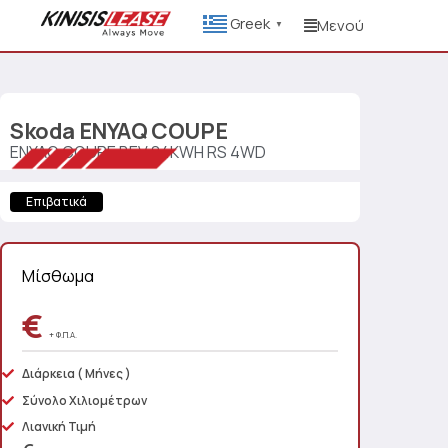
Greek
Μενού
▼
Skoda
ENYAQ COUPE
ENYAQ COUPE BEV 84KWH RS 4WD
Επιβατικά
Μίσθωμα
€
+ Φ.Π.Α.
Διάρκεια
( Μήνες )
Σύνολο Χιλιομέτρων
Λιανική Τιμή