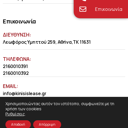
Επικοινωνία
Επικοινωνία
ΔΙΕΥΘΥΝΣΗ:
Λεωφόρος Υμηττού 259, Αθήνα,ΤΚ 11631
ΤΗΛΈΦΩΝΑ:
2160010391
2160010392
EMAIL:
info@kinisislease.gr
Χρησιμοποιώντας αυτόν τον ιστότοπο, συμφωνείτε με τη
χρήση των cookies
Ρυθμίσεις
.
Αποδοχή
Απόρριψη
COSMOTE NewSite4U
© 2026