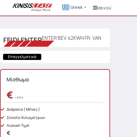
Greek
Μενού
▼
ENTER BEV 42KWH FR. VAN
FEIDI
ENTER
Επαγγελματικά
Μίσθωμα
€
+ Φ.Π.Α.
Διάρκεια
( Μήνες )
Σύνολο Χιλιομέτρων
Λιανική Τιμή
€