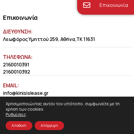
Επικοινωνία
Επικοινωνία
ΔΙΕΥΘΥΝΣΗ:
Λεωφόρος Υμηττού 259, Αθήνα,ΤΚ 11631
ΤΗΛΈΦΩΝΑ:
2160010391
2160010392
EMAIL:
info@kinisislease.gr
Χρησιμοποιώντας αυτόν τον ιστότοπο, συμφωνείτε με τη
χρήση των cookies
Ρυθμίσεις
.
Αποδοχή
Απόρριψη
COSMOTE NewSite4U
© 2026