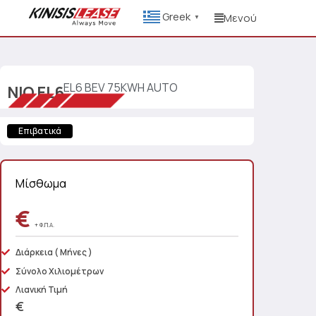
Greek
Μενού
▼
EL6 BEV 75KWH AUTO
NIO
EL6
Επιβατικά
Μίσθωμα
€
+ Φ.Π.Α.
Διάρκεια
( Μήνες )
Σύνολο Χιλιομέτρων
Λιανική Τιμή
€