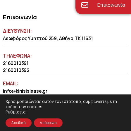
Επικοινωνία
Επικοινωνία
ΔΙΕΥΘΥΝΣΗ:
Λεωφόρος Υμηττού 259, Αθήνα,ΤΚ 11631
ΤΗΛΈΦΩΝΑ:
2160010391
2160010392
EMAIL:
info@kinisislease.gr
Χρησιμοποιώντας αυτόν τον ιστότοπο, συμφωνείτε με τη
χρήση των cookies
Ρυθμίσεις
.
Αποδοχή
Απόρριψη
COSMOTE NewSite4U
© 2026