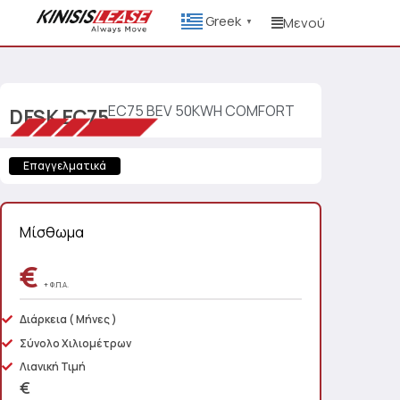
Greek
Μενού
▼
EC75 BEV 50KWH COMFORT
DFSK
EC75
Επαγγελματικά
Μίσθωμα
€
+ Φ.Π.Α.
Διάρκεια
( Μήνες )
Σύνολο Χιλιομέτρων
Λιανική Τιμή
€