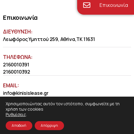
Επικοινωνία
Επικοινωνία
ΔΙΕΥΘΥΝΣΗ:
Λεωφόρος Υμηττού 259, Αθήνα,ΤΚ 11631
ΤΗΛΈΦΩΝΑ:
2160010391
2160010392
EMAIL:
info@kinisislease.gr
Χρησιμοποιώντας αυτόν τον ιστότοπο, συμφωνείτε με τη
χρήση των cookies
Ρυθμίσεις
.
Αποδοχή
Απόρριψη
COSMOTE NewSite4U
© 2026