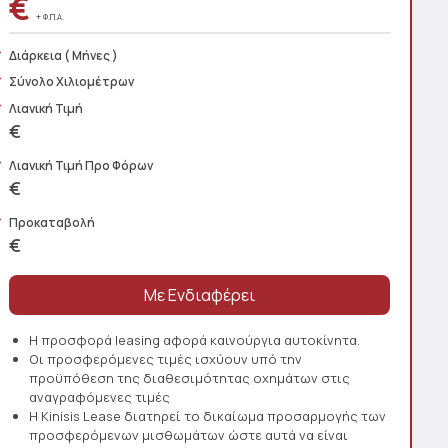
€
+ Φ.Π.Α.
Διάρκεια
( Μήνες )
Σύνολο Χιλιομέτρων
Λιανική Τιμή
€
Λιανική Τιμή Προ Φόρων
€
Προκαταβολή
€
Η προσφορά leasing αφορά καινούργια αυτοκίνητα.
Οι προσφερόμενες τιμές ισχύουν υπό την
προϋπόθεση της διαθεσιμότητας οχημάτων στις
αναγραφόμενες τιμές
Η Kinisis Lease διατηρεί το δικαίωμα προσαρμογής των
προσφερόμενων μισθωμάτων ώστε αυτά να είναι