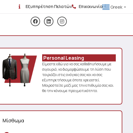
Εξυπηρέτηση Πελατών
Επικοινωνία
Greek
▼
Personal Leasing
Είμαστε εδώ για να σας καθοδηγήσουμε με
σιγουριά, να διαμορφώσουμε τη λύση που
ταιριάζει στις ανάγκες σας και να σας
εξυπηρετήσουμε όποτε χρειαστεί.
Μοιραστείτε μαζί μας την επιθυμία σας και
θα την κάνουμε πραγματικότητα.
Μίσθωμα