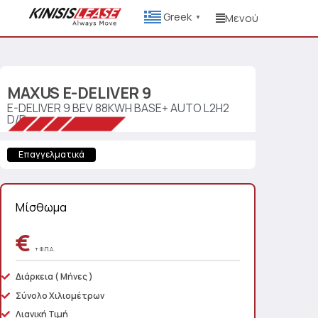
Greek
Μενού
▼
MAXUS
E-DELIVER 9
E-DELIVER 9 BEV 88KWH BASE+ AUTO L2H2
D/D
Επαγγελματικά
Μίσθωμα
€
+ Φ.Π.Α.
Διάρκεια
( Μήνες )
Σύνολο Χιλιομέτρων
Λιανική Τιμή