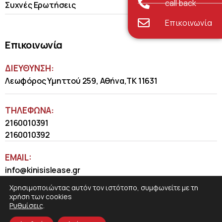
call back
Συχνές Ερωτήσεις
Επικοινωνία
Επικοινωνία
ΔΙΕΥΘΥΝΣΗ:
Λεωφόρος Υμηττού 259, Αθήνα,ΤΚ 11631
ΤΗΛΈΦΩΝΑ:
2160010391
2160010392
EMAIL:
info@kinisislease.gr
Χρησιμοποιώντας αυτόν τον ιστότοπο, συμφωνείτε με τη
χρήση των cookies
Ρυθμίσεις
.