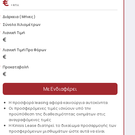
€
+ Φ.Π.Α.
Διάρκεια
( Μήνες )
Σύνολο Χιλιομέτρων
Λιανική Τιμή
€
Λιανική Τιμή Προ Φόρων
€
Προκαταβολή
€
Η προσφορά leasing αφορά καινούργια αυτοκίνητα.
Οι προσφερόμενες τιμές ισχύουν υπό την
προϋπόθεση της διαθεσιμότητας οχημάτων στις
αναγραφόμενες τιμές
Η Kinisis Lease διατηρεί το δικαίωμα προσαρμογής των
προσφερόμενων μισθωμάτων ώστε αυτά να είναι