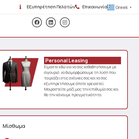
Εξυπηρέτηση Πελατών
Επικοινωνία
Greek
▼
Personal Leasing
Είμαστε εδώ για να σας καθοδηγήσουμε με
σιγουριά, να διαμορφώσουμε τη λύση που
ταιριάζει στις ανάγκες σας και να σας
εξυπηρετήσουμε όποτε χρειαστεί.
Μοιραστείτε μαζί μας την επιθυμία σας και
θα την κάνουμε πραγματικότητα.
Μίσθωμα