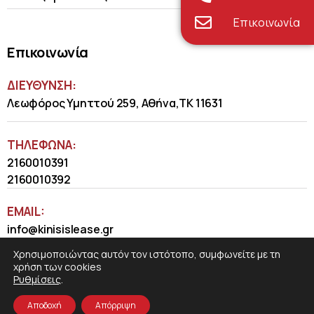
Επικοινωνία
Επικοινωνία
ΔΙΕΥΘΥΝΣΗ:
Λεωφόρος Υμηττού 259, Αθήνα,ΤΚ 11631
ΤΗΛΈΦΩΝΑ:
2160010391
2160010392
EMAIL:
info@kinisislease.gr
Χρησιμοποιώντας αυτόν τον ιστότοπο, συμφωνείτε με τη
χρήση των cookies
Ρυθμίσεις
.
Αποδοχή
Απόρριψη
COSMOTE NewSite4U
© 2026