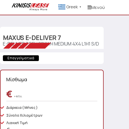
Greek
Μενού
▼
MAXUS
E-DELIVER 7
E-DELIVER 7 BEV 88KWH MEDIUM 4X4 L1H1 S/D
Επαγγελματικά
Μίσθωμα
€
+ Φ.Π.Α.
Διάρκεια
( Μήνες )
Σύνολο Χιλιομέτρων
Λιανική Τιμή