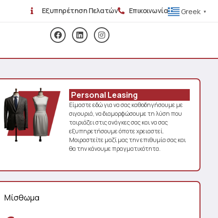
Εξυπηρέτηση Πελατών
Επικοινωνία
Greek
▼
Personal Leasing
Είμαστε εδώ για να σας καθοδηγήσουμε με
σιγουριά, να διαμορφώσουμε τη λύση που
ταιριάζει στις ανάγκες σας και να σας
εξυπηρετήσουμε όποτε χρειαστεί.
Μοιραστείτε μαζί μας την επιθυμία σας και
θα την κάνουμε πραγματικότητα.
Μίσθωμα