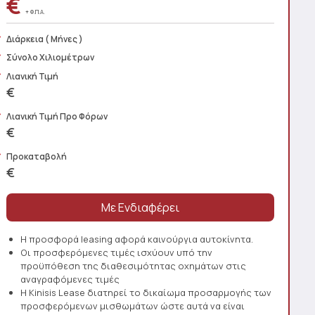
€
+ Φ.Π.Α.
Διάρκεια
( Μήνες )
Σύνολο Χιλιομέτρων
Λιανική Τιμή
€
Λιανική Τιμή Προ Φόρων
€
Προκαταβολή
€
Η προσφορά leasing αφορά καινούργια αυτοκίνητα.
Οι προσφερόμενες τιμές ισχύουν υπό την
προϋπόθεση της διαθεσιμότητας οχημάτων στις
αναγραφόμενες τιμές
Η Kinisis Lease διατηρεί το δικαίωμα προσαρμογής των
προσφερόμενων μισθωμάτων ώστε αυτά να είναι