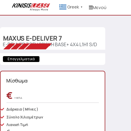
Greek
Μενού
▼
MAXUS
E-DELIVER 7
E-DELIVER 7 BEV 88KWH BASE+ 4X4 L1H1 S/D
Επαγγελματικά
Μίσθωμα
€
+ Φ.Π.Α.
Διάρκεια
( Μήνες )
Σύνολο Χιλιομέτρων
Λιανική Τιμή