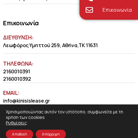
Επικοινωνία
Επικοινωνία
ΔΙΕΥΘΥΝΣΗ:
Λεωφόρος Υμηττού 259, Αθήνα,ΤΚ 11631
ΤΗΛΈΦΩΝΑ:
2160010391
2160010392
EMAIL:
info@kinisislease.gr
Χρησιμοποιώντας αυτόν τον ιστότοπο, συμφωνείτε με τη
χρήση των cookies
Ρυθμίσεις
.
Αποδοχή
Απόρριψη
COSMOTE NewSite4U
© 2026