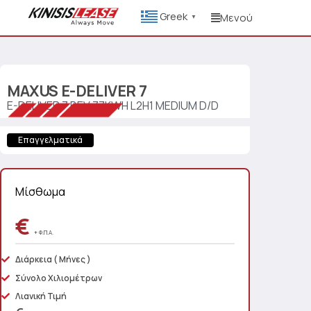
Greek
Μενού
▼
MAXUS
E-DELIVER 7
E-DELIVER 7 BEV 77KWH L2H1 MEDIUM D/D
Επαγγελματικά
Μίσθωμα
€
+ Φ.Π.Α.
Διάρκεια
( Μήνες )
Σύνολο Χιλιομέτρων
Λιανική Τιμή