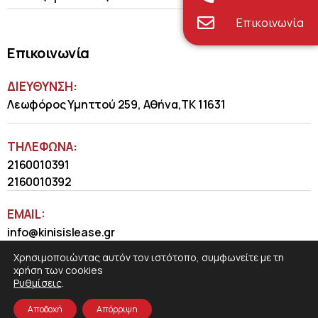
Επικοινωνία
Επικοινωνία
ΔΙΕΥΘΥΝΣΗ:
Λεωφόρος Υμηττού 259, Αθήνα,ΤΚ 11631
ΤΗΛΈΦΩΝΑ:
2160010391
2160010392
EMAIL:
info@kinisislease.gr
Χρησιμοποιώντας αυτόν τον ιστότοπο, συμφωνείτε με τη
χρήση των cookies
Ρυθμίσεις
.
Αποδοχή
Απόρριψη
COSMOTE NewSite4U
© 2026