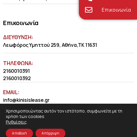
Επικοινωνία
Επικοινωνία
ΔΙΕΥΘΥΝΣΗ:
Λεωφόρος Υμηττού 259, Αθήνα,ΤΚ 11631
ΤΗΛΈΦΩΝΑ:
2160010391
2160010392
EMAIL:
info@kinisislease.gr
Χρησιμοποιώντας αυτόν τον ιστότοπο, συμφωνείτε με τη
χρήση των cookies
Ρυθμίσεις
.
Αποδοχή
Απόρριψη
COSMOTE NewSite4U
© 2026