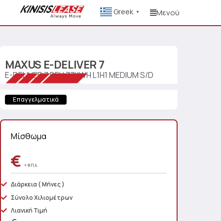
Greek
Μενού
▼
MAXUS
E-DELIVER 7
E-DELIVER 7 BEV 77KWH L1H1 MEDIUM S/D
Επαγγελματικά
Μίσθωμα
€
+ Φ.Π.Α.
Διάρκεια
( Μήνες )
Σύνολο Χιλιομέτρων
Λιανική Τιμή