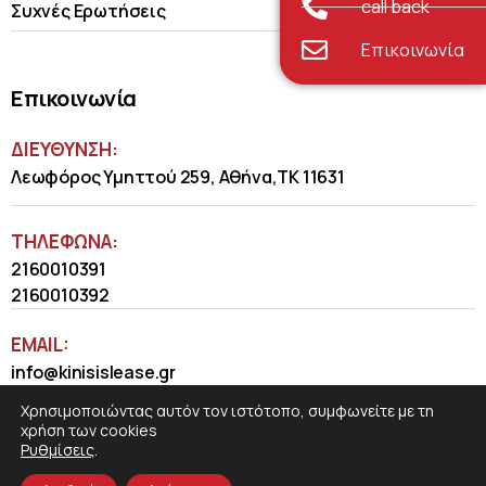
call back
Συχνές Ερωτήσεις
Επικοινωνία
Επικοινωνία
ΔΙΕΥΘΥΝΣΗ:
Λεωφόρος Υμηττού 259, Αθήνα,ΤΚ 11631
ΤΗΛΈΦΩΝΑ:
2160010391
2160010392
EMAIL:
info@kinisislease.gr
Χρησιμοποιώντας αυτόν τον ιστότοπο, συμφωνείτε με τη
χρήση των cookies
Ρυθμίσεις
.