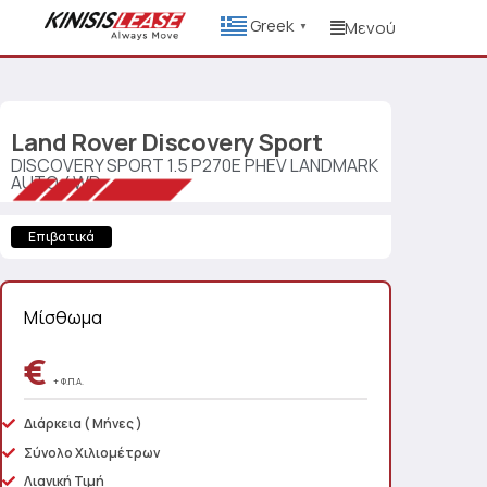
Greek
Μενού
▼
Land Rover
Discovery Sport
DISCOVERY SPORT 1.5 P270E PHEV LANDMARK
AUTO 4WD
Επιβατικά
Μίσθωμα
€
+ Φ.Π.Α.
Διάρκεια
( Μήνες )
Σύνολο Χιλιομέτρων
Λιανική Τιμή