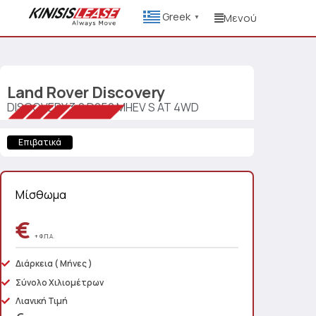
Greek
Μενού
▼
Land Rover
Discovery
DISCOVERY 3.0 D250 MHEV S AT 4WD
Επιβατικά
Μίσθωμα
€
+ Φ.Π.Α.
Διάρκεια
( Μήνες )
Σύνολο Χιλιομέτρων
Λιανική Τιμή