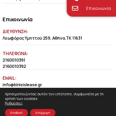
Επικοινωνία
Επικοινωνία
ΔΙΕΥΘΥΝΣΗ:
Λεωφόρος Υμηττού 259, Αθήνα,ΤΚ 11631
ΤΗΛΈΦΩΝΑ:
2160010391
2160010392
EMAIL:
info@kinisislease.gr
Χρησιμοποιώντας αυτόν τον ιστότοπο, συμφωνείτε με τη
χρήση των cookies
Ρυθμίσεις
.
Αποδοχή
Απόρριψη
COSMOTE NewSite4U
© 2026