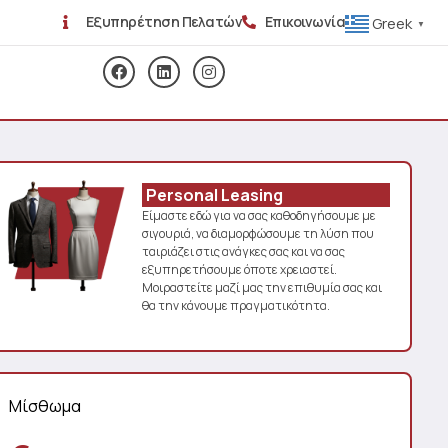
Εξυπηρέτηση Πελατών
Επικοινωνία
Greek
▼
Personal Leasing
Είμαστε εδώ για να σας καθοδηγήσουμε με
σιγουριά, να διαμορφώσουμε τη λύση που
ταιριάζει στις ανάγκες σας και να σας
εξυπηρετήσουμε όποτε χρειαστεί.
Μοιραστείτε μαζί μας την επιθυμία σας και
θα την κάνουμε πραγματικότητα.
Μίσθωμα