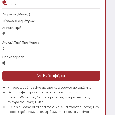
€
+ Φ.Π.Α.
Διάρκεια
( Μήνες )
Σύνολο Χιλιομέτρων
Λιανική Τιμή
€
Λιανική Τιμή Προ Φόρων
€
Προκαταβολή
€
Η προσφορά leasing αφορά καινούργια αυτοκίνητα.
Οι προσφερόμενες τιμές ισχύουν υπό την
προϋπόθεση της διαθεσιμότητας οχημάτων στις
αναγραφόμενες τιμές
Η Kinisis Lease διατηρεί το δικαίωμα προσαρμογής των
προσφερόμενων μισθωμάτων ώστε αυτά να είναι