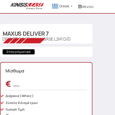
Greek
Μενού
▼
MAXUS
DELIVER 7
DELIVER 7 2.0D 110KW BASE L2H1 D/D
Επαγγελματικά
Μίσθωμα
€
+ Φ.Π.Α.
Διάρκεια
( Μήνες )
Σύνολο Χιλιομέτρων
Λιανική Τιμή