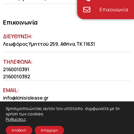
Επικοινωνία
Επικοινωνία
ΔΙΕΥΘΥΝΣΗ:
Λεωφόρος Υμηττού 259, Αθήνα,ΤΚ 11631
ΤΗΛΈΦΩΝΑ:
2160010391
2160010392
EMAIL:
info@kinisislease.gr
Χρησιμοποιώντας αυτόν τον ιστότοπο, συμφωνείτε με τη
χρήση των cookies
Ρυθμίσεις
.
Αποδοχή
Απόρριψη
COSMOTE NewSite4U
© 2026