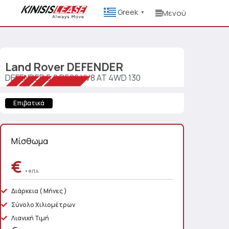
Greek
Μενού
▼
Land Rover
DEFENDER
DEFENDER 5.0 P500 XV8 AT 4WD 130
Επιβατικά
Μίσθωμα
€
+ Φ.Π.Α.
Διάρκεια
( Μήνες )
Σύνολο Χιλιομέτρων
Λιανική Τιμή