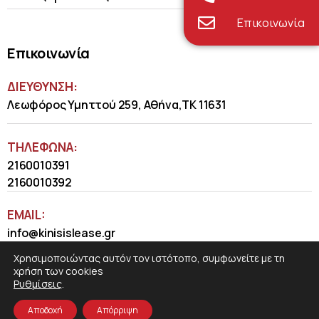
Επικοινωνία
Επικοινωνία
ΔΙΕΥΘΥΝΣΗ:
Λεωφόρος Υμηττού 259, Αθήνα,ΤΚ 11631
ΤΗΛΈΦΩΝΑ:
2160010391
2160010392
EMAIL:
info@kinisislease.gr
Χρησιμοποιώντας αυτόν τον ιστότοπο, συμφωνείτε με τη
χρήση των cookies
Ρυθμίσεις
.
Αποδοχή
Απόρριψη
COSMOTE NewSite4U
© 2026