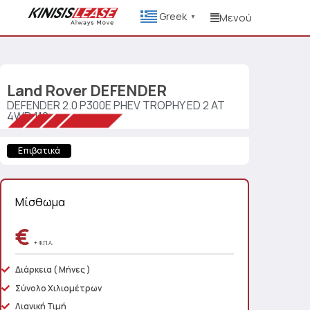
Greek
Μενού
▼
Land Rover
DEFENDER
DEFENDER 2.0 P300E PHEV TROPHY ED 2 AT
4WD 110
Επιβατικά
Μίσθωμα
€
+ Φ.Π.Α.
Διάρκεια
( Μήνες )
Σύνολο Χιλιομέτρων
Λιανική Τιμή