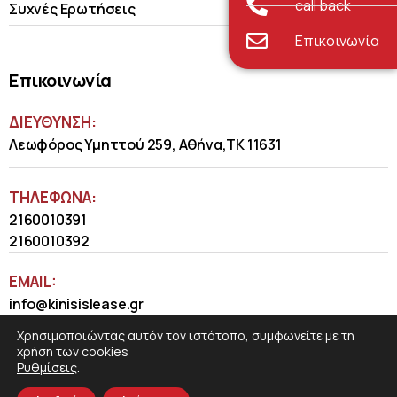
call back
Συχνές Ερωτήσεις
Επικοινωνία
Επικοινωνία
ΔΙΕΥΘΥΝΣΗ:
Λεωφόρος Υμηττού 259, Αθήνα,ΤΚ 11631
ΤΗΛΈΦΩΝΑ:
2160010391
2160010392
EMAIL:
info@kinisislease.gr
Χρησιμοποιώντας αυτόν τον ιστότοπο, συμφωνείτε με τη
χρήση των cookies
Ρυθμίσεις
.