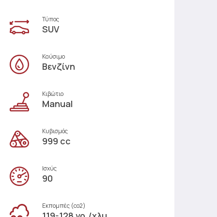
Τύπος
SUV
Καύσιμο
Βενζίνη
Κιβώτιο
Manual
Κυβισμός
999 cc
Ισχύς
90
Εκπομπές (co2)
119-128 γρ./χλμ.