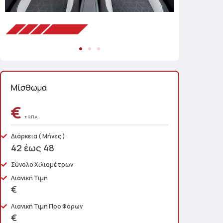
Μίσθωμα
€
+ Φ.Π.Α.
Διάρκεια
( Μήνες )
42 έως 48
Σύνολο Χιλιομέτρων
Λιανική Τιμή
€
Λιανική Τιμή Προ Φόρων
€