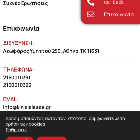
call back
Συχνές Ερωτήσεις
Επικοινωνία
Επικοινωνία
ΔΙΕΥΘΥΝΣΗ:
Λεωφόρος Υμηττού 259, Αθήνα,ΤΚ 11631
ΤΗΛΈΦΩΝΑ:
2160010391
2160010392
EMAIL:
info@kinisislease.gr
Χρησιμοποιώντας αυτόν τον ιστότοπο, συμφωνείτε με τη
χρήση των cookies
Ρυθμίσεις
.