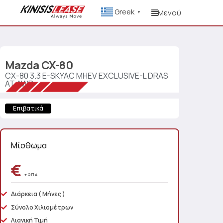
Greek
Μενού
▼
Mazda
CX-80
CX-80 3.3 E-SKYAC MHEV EXCLUSIVE-L DRAS
AT AWD
Επιβατικά
Μίσθωμα
€
+ Φ.Π.Α.
Διάρκεια
( Μήνες )
Σύνολο Χιλιομέτρων
Λιανική Τιμή