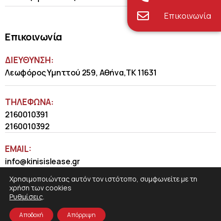
Επικοινωνία
Επικοινωνία
ΔΙΕΥΘΥΝΣΗ:
Λεωφόρος Υμηττού 259, Αθήνα,ΤΚ 11631
ΤΗΛΈΦΩΝΑ:
2160010391
2160010392
EMAIL:
info@kinisislease.gr
Χρησιμοποιώντας αυτόν τον ιστότοπο, συμφωνείτε με τη
χρήση των cookies
Ρυθμίσεις
.
Αποδοχή
Απόρριψη
COSMOTE NewSite4U
© 2026