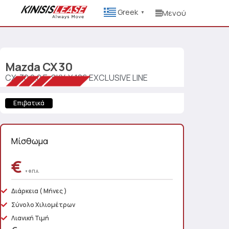
Greek
Μενού
▼
Mazda
CX 30
CX-30 2.0 E-SKY-Χ 186 EXCLUSIVE LINE
Επιβατικά
Μίσθωμα
€
+ Φ.Π.Α.
Διάρκεια
( Μήνες )
Σύνολο Χιλιομέτρων
Λιανική Τιμή