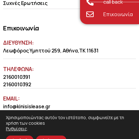
call back
Συχνές Ερωτήσεις
Επικοινωνία
Επικοινωνία
ΔΙΕΥΘΥΝΣΗ:
Λεωφόρος Υμηττού 259, Αθήνα,ΤΚ 11631
ΤΗΛΈΦΩΝΑ:
2160010391
2160010392
EMAIL:
info@kinisislease.gr
Χρησιμοποιώντας αυτόν τον ιστότοπο, συμφωνείτε με τη
χρήση των cookies
Ρυθμίσεις
.