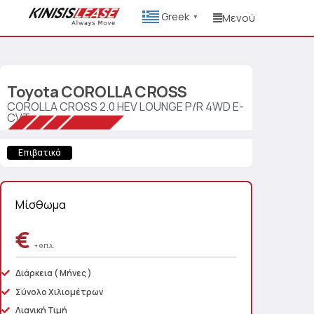
Greek
Μενού
▼
Toyota
COROLLA CROSS
COROLLA CROSS 2.0 HEV LOUNGE P/R 4WD E-
CVT
Επιβατικά
Μίσθωμα
€
+ Φ.Π.Α.
Διάρκεια
( Μήνες )
Σύνολο Χιλιομέτρων
Λιανική Τιμή