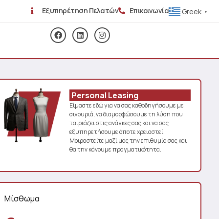
Εξυπηρέτηση Πελατών
Επικοινωνία
Greek
▼
Personal Leasing
Είμαστε εδώ για να σας καθοδηγήσουμε με
σιγουριά, να διαμορφώσουμε τη λύση που
ταιριάζει στις ανάγκες σας και να σας
εξυπηρετήσουμε όποτε χρειαστεί.
Μοιραστείτε μαζί μας την επιθυμία σας και
θα την κάνουμε πραγματικότητα.
Μίσθωμα