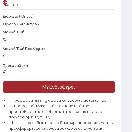
€
+ Φ.Π.Α.
Διάρκεια
( Μήνες )
Σύνολο Χιλιομέτρων
Λιανική Τιμή
€
Λιανική Τιμή Προ Φόρων
€
Προκαταβολή
€
Η προσφορά leasing αφορά καινούργια αυτοκίνητα.
Οι προσφερόμενες τιμές ισχύουν υπό την
προϋπόθεση της διαθεσιμότητας οχημάτων στις
αναγραφόμενες τιμές
Η Kinisis Lease διατηρεί το δικαίωμα προσαρμογής των
προσφερόμενων μισθωμάτων ώστε αυτά να είναι