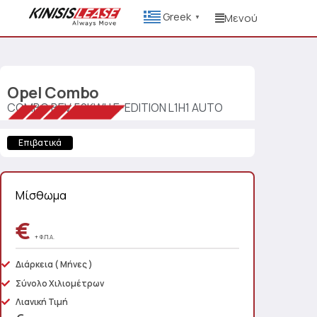
Greek
Μενού
▼
Opel
Combo
COMBO BEV 50KWH E-EDITION L1H1 AUTO
Επιβατικά
Μίσθωμα
€
+ Φ.Π.Α.
Διάρκεια
( Μήνες )
Σύνολο Χιλιομέτρων
Λιανική Τιμή