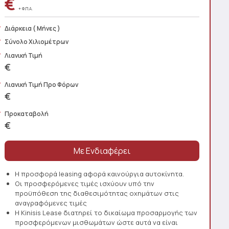
€
+ Φ.Π.Α.
Διάρκεια
( Μήνες )
Σύνολο Χιλιομέτρων
Λιανική Τιμή
€
Λιανική Τιμή Προ Φόρων
€
Προκαταβολή
€
Η προσφορά leasing αφορά καινούργια αυτοκίνητα.
Οι προσφερόμενες τιμές ισχύουν υπό την
προϋπόθεση της διαθεσιμότητας οχημάτων στις
αναγραφόμενες τιμές
Η Kinisis Lease διατηρεί το δικαίωμα προσαρμογής των
προσφερόμενων μισθωμάτων ώστε αυτά να είναι