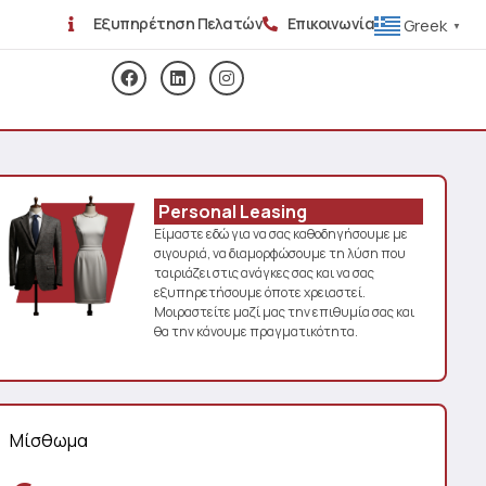
Εξυπηρέτηση Πελατών
Επικοινωνία
Greek
▼
Personal Leasing
Είμαστε εδώ για να σας καθοδηγήσουμε με
σιγουριά, να διαμορφώσουμε τη λύση που
ταιριάζει στις ανάγκες σας και να σας
εξυπηρετήσουμε όποτε χρειαστεί.
Μοιραστείτε μαζί μας την επιθυμία σας και
θα την κάνουμε πραγματικότητα.
Μίσθωμα