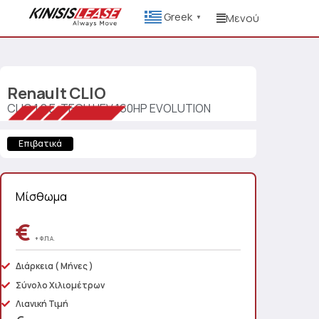
Greek
Μενού
▼
Renault
CLIO
CLIO 1.8 E-TECH HEV 160HP EVOLUTION
Επιβατικά
Μίσθωμα
€
+ Φ.Π.Α.
Διάρκεια
( Μήνες )
Σύνολο Χιλιομέτρων
Λιανική Τιμή