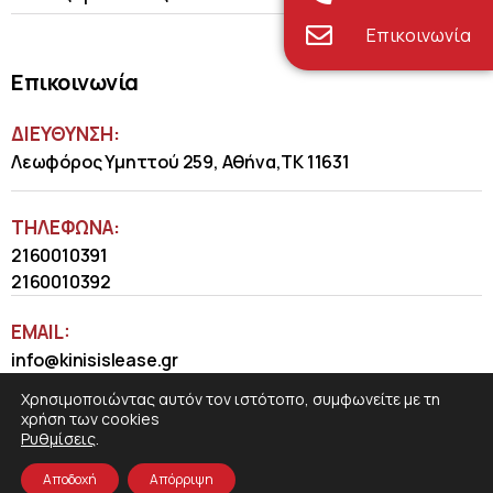
Επικοινωνία
Επικοινωνία
ΔΙΕΥΘΥΝΣΗ:
Λεωφόρος Υμηττού 259, Αθήνα,ΤΚ 11631
ΤΗΛΈΦΩΝΑ:
2160010391
2160010392
EMAIL:
info@kinisislease.gr
Χρησιμοποιώντας αυτόν τον ιστότοπο, συμφωνείτε με τη
χρήση των cookies
Ρυθμίσεις
.
Αποδοχή
Απόρριψη
COSMOTE NewSite4U
© 2026