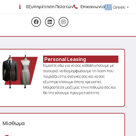
Εξυπηρέτηση Πελατών
Επικοινωνία
Greek
▼
Personal Leasing
Είμαστε εδώ για να σας καθοδηγήσουμε με
σιγουριά, να διαμορφώσουμε τη λύση που
ταιριάζει στις ανάγκες σας και να σας
εξυπηρετήσουμε όποτε χρειαστεί.
Μοιραστείτε μαζί μας την επιθυμία σας και
θα την κάνουμε πραγματικότητα.
Μίσθωμα