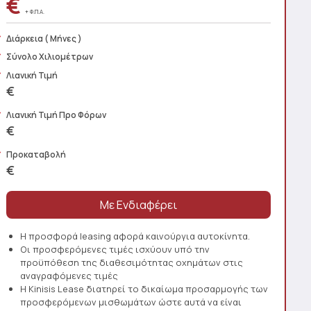
€
+ Φ.Π.Α.
Διάρκεια
( Μήνες )
Σύνολο Χιλιομέτρων
Λιανική Τιμή
€
Λιανική Τιμή Προ Φόρων
€
Προκαταβολή
€
Η προσφορά leasing αφορά καινούργια αυτοκίνητα.
Οι προσφερόμενες τιμές ισχύουν υπό την
προϋπόθεση της διαθεσιμότητας οχημάτων στις
αναγραφόμενες τιμές
Η Kinisis Lease διατηρεί το δικαίωμα προσαρμογής των
προσφερόμενων μισθωμάτων ώστε αυτά να είναι