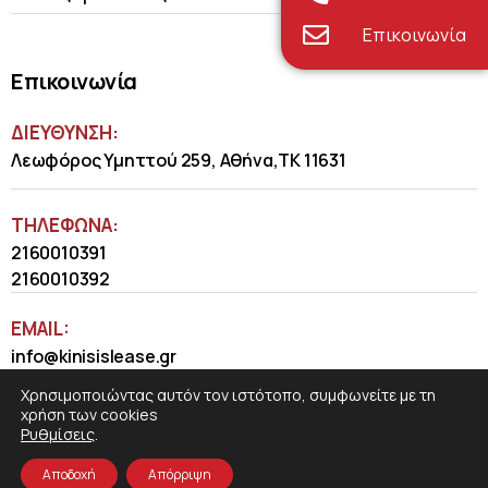
Επικοινωνία
Επικοινωνία
ΔΙΕΥΘΥΝΣΗ:
Λεωφόρος Υμηττού 259, Αθήνα,ΤΚ 11631
ΤΗΛΈΦΩΝΑ:
2160010391
2160010392
EMAIL:
info@kinisislease.gr
Χρησιμοποιώντας αυτόν τον ιστότοπο, συμφωνείτε με τη
χρήση των cookies
Ρυθμίσεις
.
Αποδοχή
Απόρριψη
COSMOTE NewSite4U
© 2026