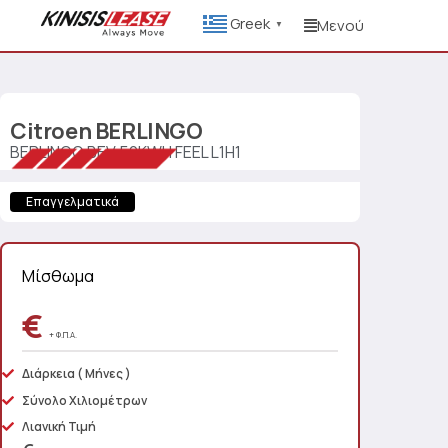
Greek
Μενού
▼
Citroen
BERLINGO
BERLINGO BEV 50KWH FEEL L1H1
Επαγγελματικά
Μίσθωμα
€
+ Φ.Π.Α.
Διάρκεια
( Μήνες )
Σύνολο Χιλιομέτρων
Λιανική Τιμή